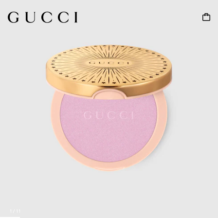
1
/
11