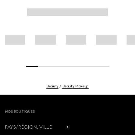
Beauty
Beauty Makeup
Footer
NOS BOUTIQUES
PAYS/RÉGION, VILLE