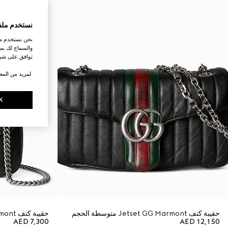
نستخدم ملف
نحن نستخدم ملف
والسماح لك بمش
توافق على شرو
.لمزيد من المع
K
حقيبة كتف Jetset GG Marmont متوسطة الحجم
حقيبة كتف Jetset GG Marmont صغيرة
AED 7,300
AED 12,150