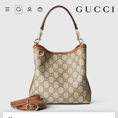
12
/
1