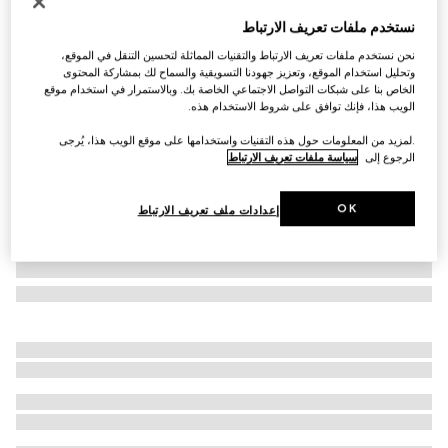
التخصيص بالأحرف الأولى
نستخدم ملفات تعريف الارتباط
حقيبة باكت GG Emblem صغيرة الحجم
نحن نستخدم ملفات تعريف الارتباط والتقنيات المماثلة لتحسين التنقل في الموقع،
AED 7,900
وتحليل استخدام الموقع، وتعزيز جهودنا التسويقية والسماح لك بمشاركة المحتوى
تنويعات
قماش باللونين البيج والبني الداكن
الخاص بنا على شبكات التواصل الاجتماعي الخاصة بك. وبالاستمرار في استخدام موقع
الويب هذا، فإنك توافق على شروط الاستخدام هذه.
.لمزيد من المعلومات حول هذه التقنيات واستخدامها على موقع الويب هذا، يُرجى
الرجوع إلى
سياسة ملفات تعريف الارتباط
OK
إعدادات ملف تعريف الارتباط