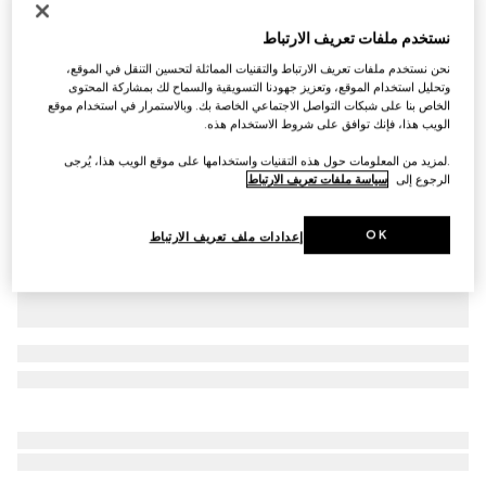
التخصيص بالأحرف الأولى
نستخدم ملفات تعريف الارتباط
حقيبة الكتف Jackie Slim متوسطة الحجم
AED 9,500
نحن نستخدم ملفات تعريف الارتباط والتقنيات المماثلة لتحسين التنقل في الموقع،
وتحليل استخدام الموقع، وتعزيز جهودنا التسويقية والسماح لك بمشاركة المحتوى
تنويعات
جلد أبيض
الخاص بنا على شبكات التواصل الاجتماعي الخاصة بك. وبالاستمرار في استخدام موقع
الويب هذا، فإنك توافق على شروط الاستخدام هذه.
.لمزيد من المعلومات حول هذه التقنيات واستخدامها على موقع الويب هذا، يُرجى
الرجوع إلى
سياسة ملفات تعريف الارتباط
OK
إعدادات ملف تعريف الارتباط