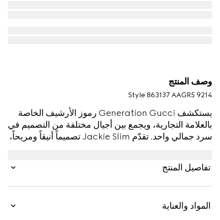
وصف المنتج
Style ‎863137 AAGR5 9214
يستكشف Generation Gucci رموز الأرشيف الخاصة
بالعلامة التجارية، ويجمع بين أجيال مختلفة من التصميم في
سرد جمالي واحد. تقدّم Jackie Slim تصميماً أنيقاً ومريحاً،
وتكتمل بإغلاق مكبس سهل الاستخدام الذي يرفع من
مستوى أحد تفاصيل القطع المعدنية الأكثر رمزيةً من الدار.
تفاصيل المنتج
صُنع هذا التصميم من جلد ناعم حُبيبي.
المواد والعناية