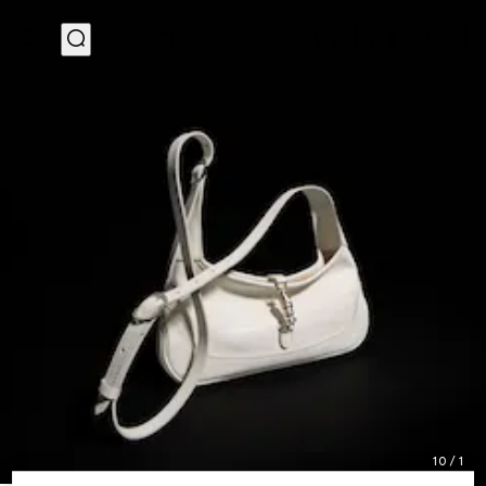
10
/
1