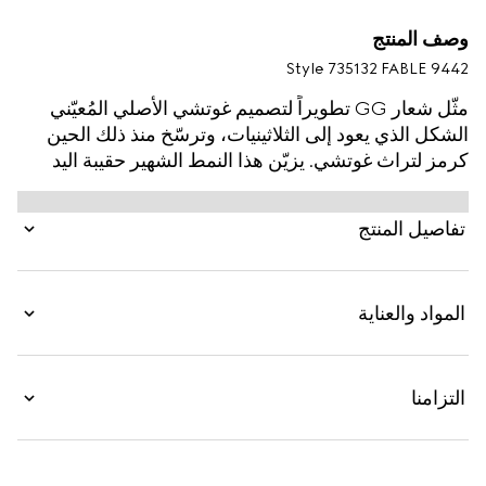
وصف المنتج
Style ‎735132 FABLE 9442
مثّل شعار GG تطويراً لتصميم غوتشي الأصلي المُعيّني
الشكل الذي يعود إلى الثلاثينيات، وترسّخ منذ ذلك الحين
كرمز لتراث غوتشي. يزيّن هذا النمط الشهير حقيبة اليد
الصغيرة هذه كجزء من مجموعة Ophidia الأخيرة. يكتمل
التصميم بالقطعة المعدنية لشعار G المزدوج
تفاصيل المنتج
المواد والعناية
التزامنا