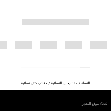
النساء
حقائب اليد النسائية
حقائب كتف نسائية
Foote
مُحدّد موقع المتجر