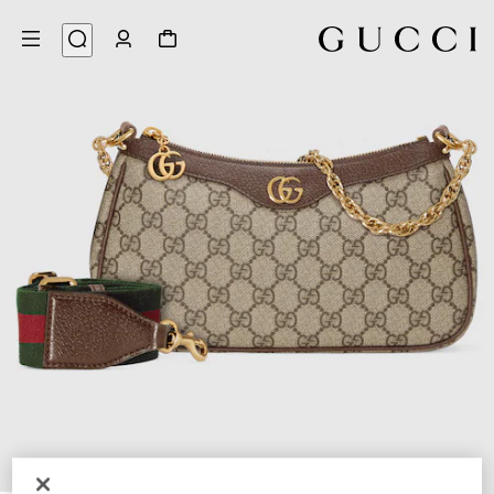
10
/
1