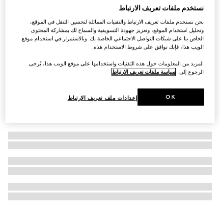
نستخدم ملفات تعريف الارتباط
التخصيص بالأحرف الأولى
حقيبة كتف Ophidia صغيرة
نحن نستخدم ملفات تعريف الارتباط والتقنيات المماثلة لتحسين التنقل في الموقع،
AED 7,550
وتحليل استخدام الموقع، وتعزيز جهودنا التسويقية والسماح لك بمشاركة المحتوى
الخاص بنا على شبكات التواصل الاجتماعي الخاصة بك. وبالاستمرار في استخدام موقع
الويب هذا، فإنك توافق على شروط الاستخدام هذه.
.لمزيد من المعلومات حول هذه التقنيات واستخدامها على موقع الويب هذا، يُرجى
الرجوع إلى
سياسة ملفات تعريف الارتباط
OK
إعدادات ملف تعريف الارتباط