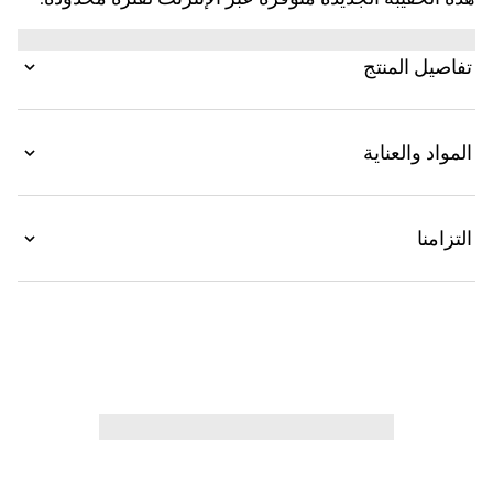
صُمم هذا الإصدار ليلائم الاستخدامات المتعددة، ويتميز ببنية
مُعززة بأزرار ضغط تكشف عن جيبين جانبيين في الداخل.
تفاصيل المنتج
المواد والعناية
التزامنا