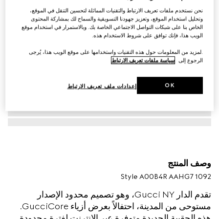
نحن نستخدم ملفات تعريف الارتباط والتقنيات المماثلة لتحسين التنقل في الموقع،
وتحليل استخدام الموقع، وتعزيز جهودنا التسويقية والسماح لك بمشاركة المحتوى
الخاص بنا على شبكات التواصل الاجتماعي الخاصة بك. وبالاستمرار في استخدام موقع
الويب هذا، فإنك توافق على شروط الاستخدام هذه.
.لمزيد من المعلومات حول هذه التقنيات واستخدامها على موقع الويب هذا، يُرجى
الرجوع إلى
سياسة ملفات تعريف الارتباط
OK
إعدادات ملف تعريف الارتباط
وصف المنتج
Style ‎A00B4R AAHG7 1092
تقدم الدار Gucci NY، وهو تصميم محدود الإصدار
مستوحى من المدينة، احتفالاً بعرض أزياء GucciCore.
هذه الحقيبة الجديدة متوفرة عبر الإنترنت لفترة محدودة.