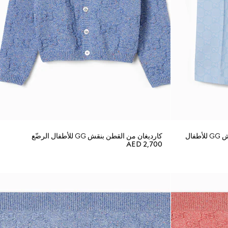
أوفرول من قماش جاكارد القطن بنقش GG للأطفال
كارديغان من القطن بنقش GG للأطفال الرضّع
AED 2,700