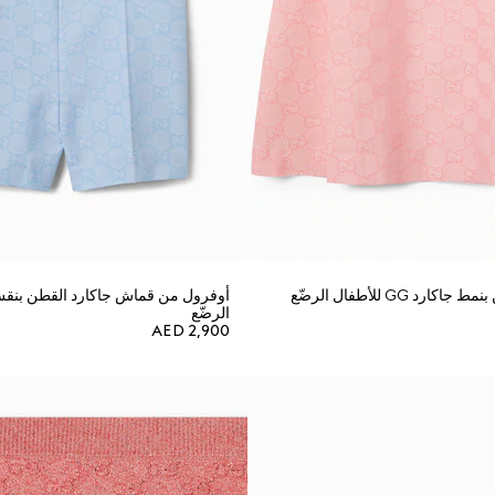
د GG للأطفال الرضّع
الرضّع
AED 2,900