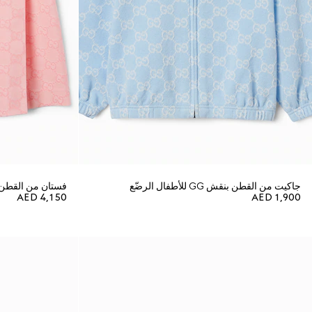
جاكيت من القطن بنقش GG للأطفال الرضّع
فستان من القطن بنمط جاكار
AED 4,150
AED 1,900