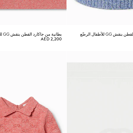
 GG للأطفال الرضّع
بطانية من جاكارد القطن بنقش GG للأطفال الرضّع
AED 2,200