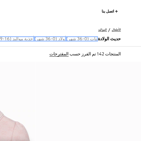
اتصل بنا
الأطفال
المواليد
حديث الولادة
بنات (0-36 شهر)
أولاد (0-36 شهر)
أحذية مواليد (16-19)
المنتجات 142
تم الفرز حسب
المقترحات