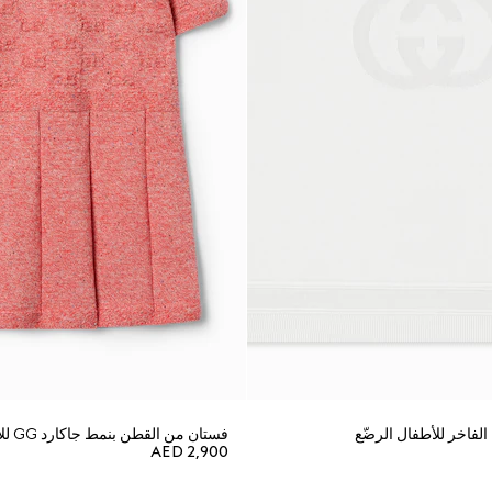
لفاخر للأطفال الرضّع
فستان من القطن بنمط جاكارد GG للأطفال الرضّع
AED 2,900