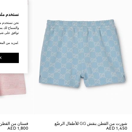
نستخدم ملف
نحن نستخدم ملف
والسماح لك بمش
توافق على شرو
.لمزيد من المع
K
شورت من القطن بنقش GG للأطفال الرضّع
فستان من القطن بنمط جاكار
AED 1,800
AED 1,450