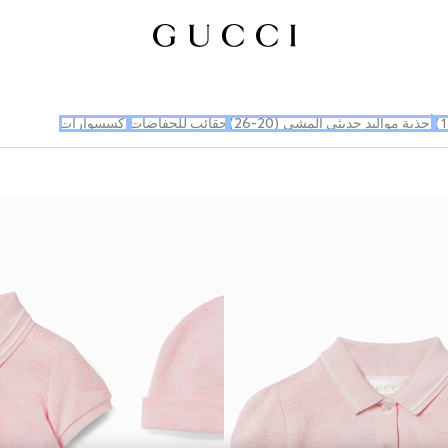
أحذية مواليد حديثي المشي (20-26)
حقائب للحفاضات
إكسسوارات