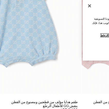
نا التسويقية
لويب هذا، فإنك
ارتباط
 من القطن
طقم هدايا مؤلف من قطعتين ومصنوع من القطن
بنقش GG للأطفال الرضّع