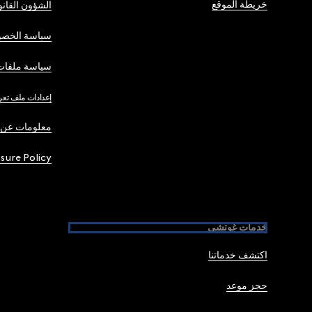
خريطة الموقع
الشؤون القانو
سياسة الخصو
سياسة ملفات 
إعدادات ملف تعر
معلومات عن 
osure Policy
خدمات غوتشي
اكتشف خدماتنا
حجز موعد