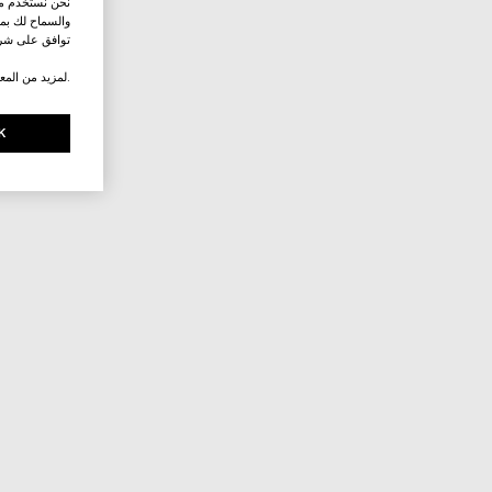
نحن نستخدم ملف
والسماح لك بمش
توافق على شرو
.لمزيد من المع
K