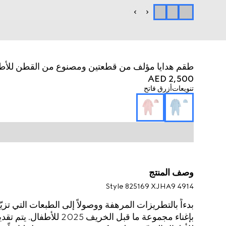
طقم هدايا مؤلف من قطعتين ومصنوع من القطن للأطف
AED 2,500
تنويعات
أزرق فاتح
وصف المنتج
Style ‎825169 XJHA9 4914
بدءاً بالتطريزات المرهفة ووصولاً إلى الطبعات التي تز
بإغناء مجموعة ما قبل الخري