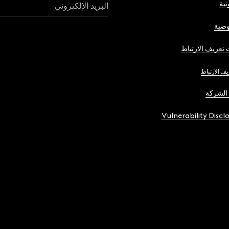
نية
البريد الإلكتروني
صية
تعريف الارتباط
يف الارتباط
الشركة
Vulnerability Discl