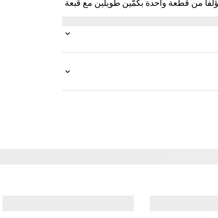
ه بنقش GG ويشمل لباساً مؤلفاً من قطعة واحدة بكمَّين طويلَين مع قبعة