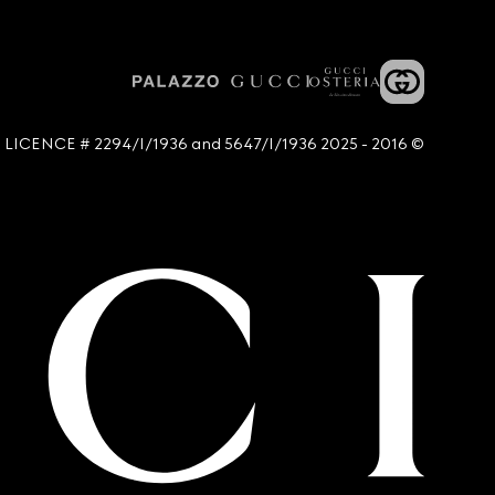
© 2016 - 2025 Guccio Gucci S.p.A. - All rights reserved. SIAE LICENCE # 2294/I/1936 and 5647/I/1936