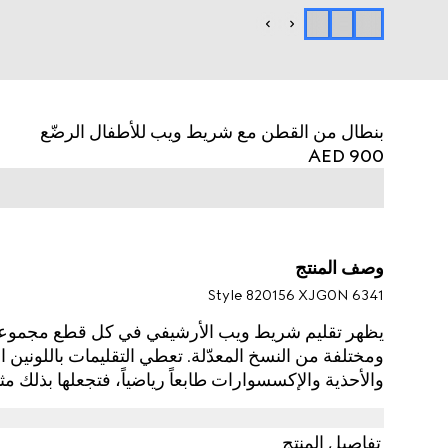
بنطال من القطن مع شريط ويب للأطفال الرضّع
AED 900
وصف المنتج
Style ‎820156 XJG0N 6341
ومختلفة من النسخ المعدّلة. تعطي التقليمات باللونين ا
والأحذية والإكسسوارات طابعاً رياضياً، فتجعلها بذلك مث
البنطال للأطفال الرضّع من قطن جيرسي مبطن ويزدان 
والأحمر.
تفاصيل المنتج