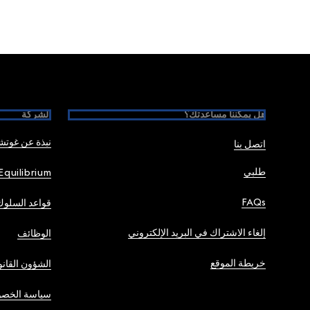
Foote
هل يمكننا مساعدتك؟
الشركة
نبذة عن غوت
اتصل بنا
طلبي
Equilibrium
FAQs
قواعد السلوك
إلغاء الاشتراك في البريد الإلكتروني
الوظائف
خريطة الموقع
الشؤون القانو
سياسة الخصو