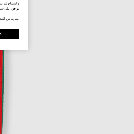
والسماح لك بمش
توافق على شرو
.لمزيد من المع
K