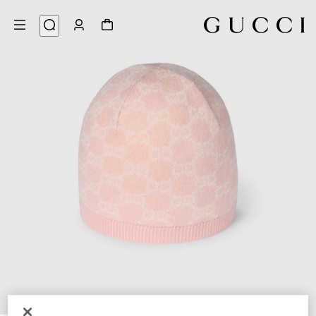
3
/
1