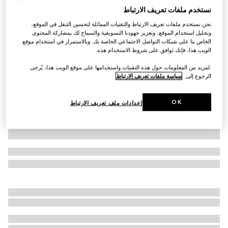
نستخدم ملفات تعريف الارتباط
قبعة من الصوف بنقش GG للأطفال الرضّع
نحن نستخدم ملفات تعريف الارتباط والتقنيات المماثلة لتحسين التنقل في الموقع،
AED 850
وتحليل استخدام الموقع، وتعزيز جهودنا التسويقية والسماح لك بمشاركة المحتوى
تنويعات
زهري فاتح وأبيض
الخاص بنا على شبكات التواصل الاجتماعي الخاصة بك. وبالاستمرار في استخدام موقع
الويب هذا، فإنك توافق على شروط الاستخدام هذه.
.لمزيد من المعلومات حول هذه التقنيات واستخدامها على موقع الويب هذا، يُرجى
الرجوع إلى
سياسة ملفات تعريف الارتباط
OK
إعدادات ملف تعريف الارتباط