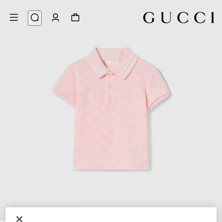
3
/
1