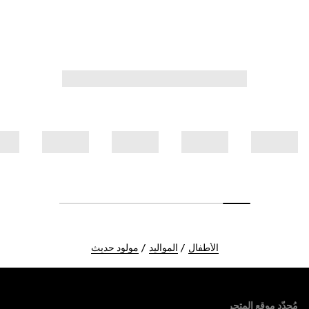
الأطفال
المواليد
مولود حديث
Foote
مُحدّد موقع المتجر