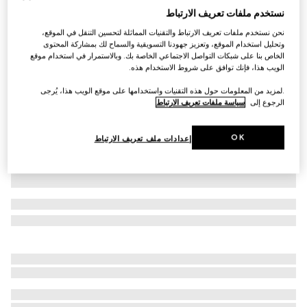
نستخدم ملفات تعريف الارتباط
قميص بولو من القطن بنقش GG للأطفال الرضّع
نحن نستخدم ملفات تعريف الارتباط والتقنيات المماثلة لتحسين التنقل في الموقع،
AED 1,150
وتحليل استخدام الموقع، وتعزيز جهودنا التسويقية والسماح لك بمشاركة المحتوى
تنويعات
زهري فاتح
الخاص بنا على شبكات التواصل الاجتماعي الخاصة بك. وبالاستمرار في استخدام موقع
الويب هذا، فإنك توافق على شروط الاستخدام هذه.
.لمزيد من المعلومات حول هذه التقنيات واستخدامها على موقع الويب هذا، يُرجى
الرجوع إلى
سياسة ملفات تعريف الارتباط
OK
إعدادات ملف تعريف الارتباط