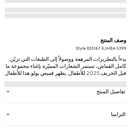
وصف المنتج
Style ‎825167 XJHBA 5399
بدءاً بالتطريزات المرهفة ووصولاً إلى الطبعات التي تزيّن
كامل القماش، تستمر الشعارات المميّزة بإغناء مجموعة ما
قبل الخريف 2025 للأطفال. يظهر قميص بولو هذا للأطفال
الرضّع بقطن بيكيه بنقش GG، في إشارة إلى شعار
مونوغرام الدار الغني عن التعريف.
تفاصيل المنتج
التزامنا