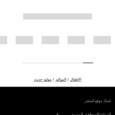
الأطفال
المواليد
مولود حديث
Foote
مُحدّد موقع المتجر
الدولة/المنطقة، المدينة