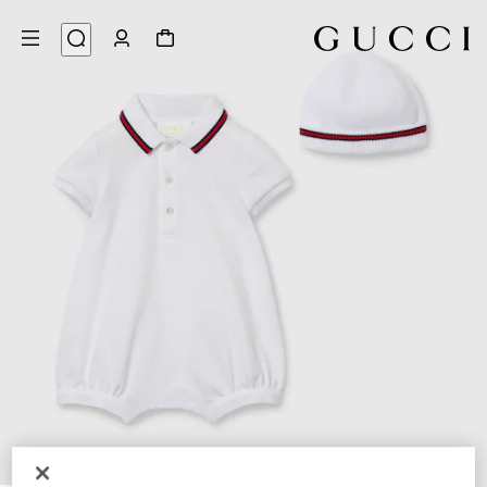
3
/
1