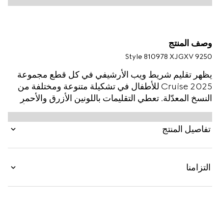
وصف المنتج
Style ‎810978 XJGXV 9250
يظهر تقليم شريط ويب الأرشيفي في كل قطع مجموعة
Cruise 2025 للأطفال في تشكيلة متنوعة ومختلفة من
النسخ المعدّلة. تعطي التقليمات باللونين الأزرق والأحمر
في قطع الأزياء الجاهزة والأحذية والإكسسوارات طابعاً
رياضياً، فتجعلها بذلك مثالية مهما كانت طبيعة المغامرة.
تفاصيل المنتج
وقد صُنع طقم الهدية هذا المؤلف من قطعتين للأطفال
الرضّع من قطن بيكيه قابل للتمدد ويتعزز بتفصيل شريط
ويب باللونين الأزرق والأحمر.
التزامنا