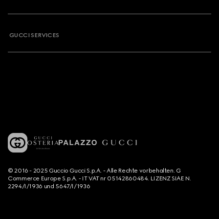
GUCCI SERVICES
© 2016 - 2025 Guccio Gucci S.p.A. - Alle Rechte vorbehalten. G
Commerce Europe S.p.A. - IT VAT nr 05142860484. LIZENZ SIAE N.
2294/I/1936 und 5647/I/1936