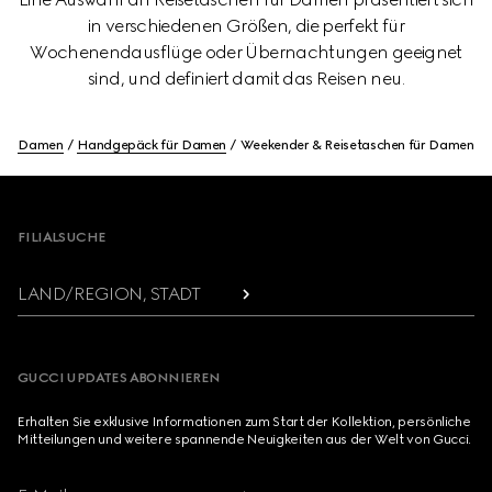
in verschiedenen Größen, die perfekt für
Wochenendausflüge oder Übernachtungen geeignet
sind, und definiert damit das Reisen neu.
Damen
Handgepäck für Damen
Weekender & Reisetaschen für Damen
Footer
FILIALSUCHE
LAND/REGION, STADT
GUCCI UPDATES ABONNIEREN
Erhalten Sie exklusive Informationen zum Start der Kollektion, persönliche
Mitteilungen und weitere spannende Neuigkeiten aus der Welt von Gucci.