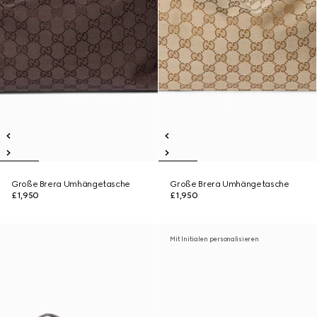
Große Brera Umhängetasche
Große Brera Umhängetasche
£1,950
£1,950
Mit Initialen personalisieren