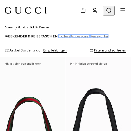
Damen
Handgepäck für Damen
WEEKENDER & REISETASCHEN
Trolleys
Accessoires
Reisekoffer
22 Artikel
Sortiert nach
Empfehlungen
Filtern und sortieren
Mit Initialen personalisieren
Mit Initialen personalisieren