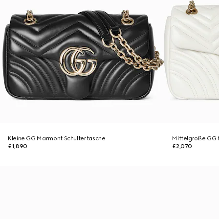
Kleine GG Marmont Schultertasche
Mittelgroße GG 
£1,890
£2,070