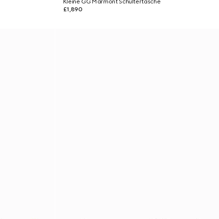
Kleine GG Marmont Schultertasche
£1,890