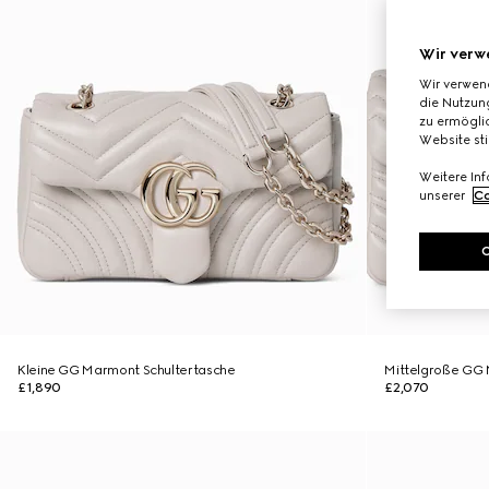
Wir verw
Wir verwen
die Nutzung
zu ermöglic
Website st
Weitere In
unserer
Co
Kleine GG Marmont Schultertasche
Mittelgroße GG 
£1,890
£2,070