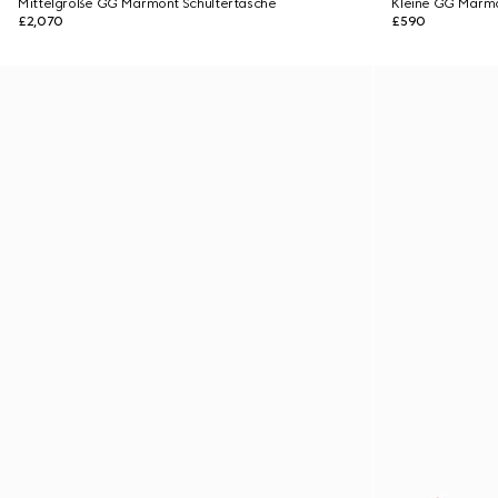
Mittelgroße GG Marmont Schultertasche
Kleine GG Marmo
£2,070
£590