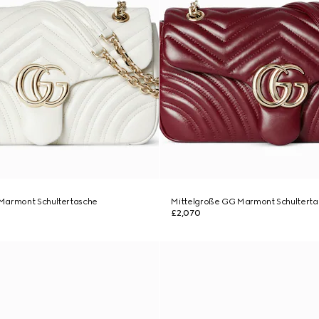
Marmont Schultertasche
Mittelgroße GG Marmont Schultert
£2,070