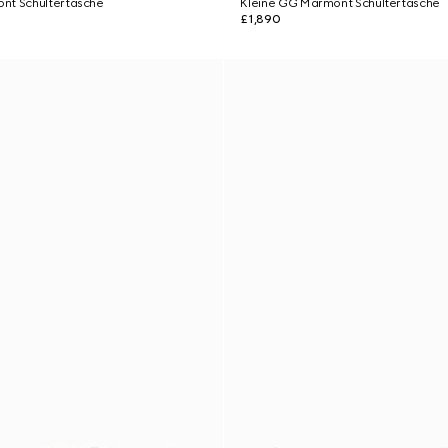
nt Schultertasche
Kleine GG Marmont Schultertasche
£1,890