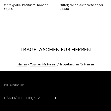
Mittelgroße 'Positano' Shopper
Mittelgroße 'Positano' Shopper
£1,330
£1,330
TRAGETASCHEN FÜR HERREN
Herren
Taschen für Herren
Tragetaschen für Herren
Footer
FILIALSUCHE
LAND/REGION, STADT