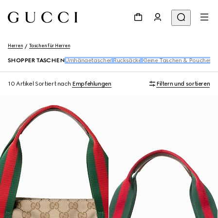
Herren
Taschen für Herren
SHOPPER TASCHEN
Umhängetaschen
Rucksäcke
Kleine Taschen & Pouches
Gü
10 Artikel
Sortiert nach
Empfehlungen
Filtern und sortieren