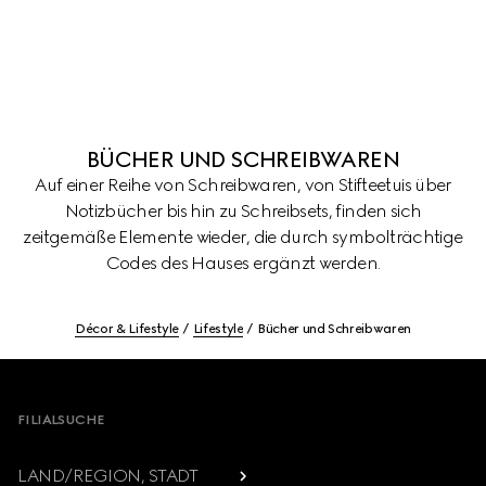
BÜCHER UND SCHREIBWAREN
Auf einer Reihe von Schreibwaren, von Stifteetuis über
Notizbücher bis hin zu Schreibsets, finden sich
zeitgemäße Elemente wieder, die durch symbolträchtige
Codes des Hauses ergänzt werden.
Décor & Lifestyle
Lifestyle
Bücher und Schreibwaren
Footer
FILIALSUCHE
LAND/REGION, STADT