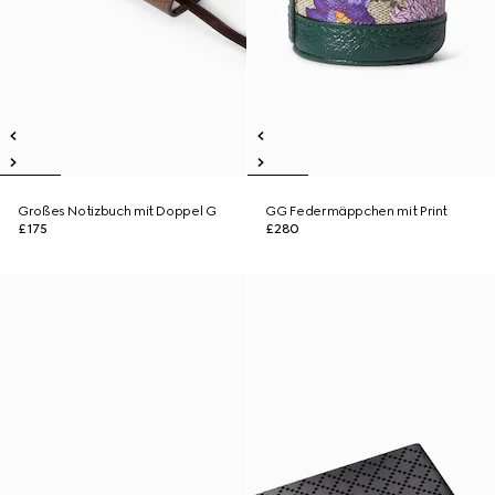
Großes Notizbuch mit Doppel G
GG Federmäppchen mit Print
£175
£280