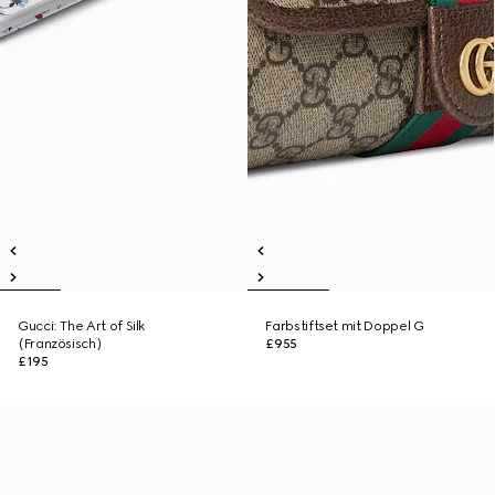
Gucci: The Art of Silk
Farbstiftset mit Doppel G
(Französisch)
£955
£195