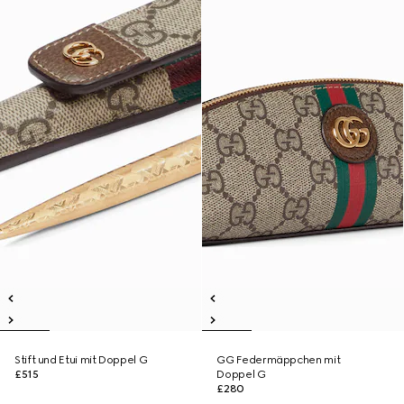
Stift und Etui mit Doppel G
GG Federmäppchen mit
£515
Doppel G
£280