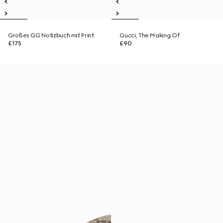
Großes GG Notizbuch mit Print
Gucci, The Making Of
£175
£90