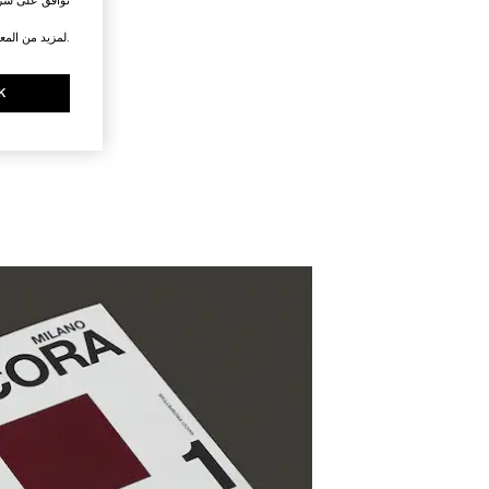
.لمزيد من المع
K