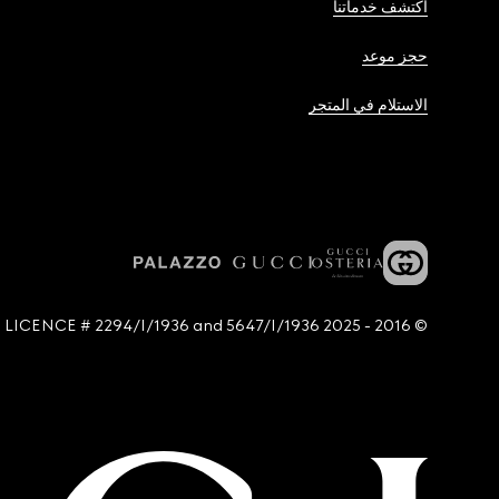
اكتشف خدماتنا
حجز موعد
الاستلام في المتجر
© 2016 - 2025 Guccio Gucci S.p.A. - All rights reserved. SIAE LICENCE # 2294/I/1936 and 5647/I/1936