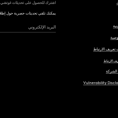
اشترك للحصول على تحديثات غوتشي
يمكنك تلقي تحديثات حصرية حول إطلاق 
نية
البريد الإلكتروني
صية
تعريف الارتباط
يف الارتباط
الشركة
Vulnerability Discl