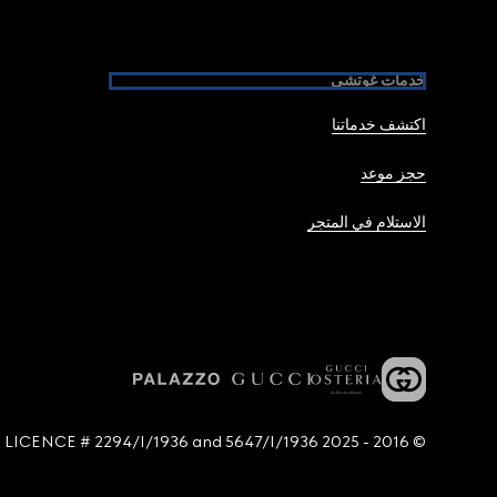
خدمات غوتشي
اكتشف خدماتنا
حجز موعد
الاستلام في المتجر
© 2016 - 2025 Guccio Gucci S.p.A. - All rights reserved. SIAE LICENCE # 2294/I/1936 and 5647/I/1936