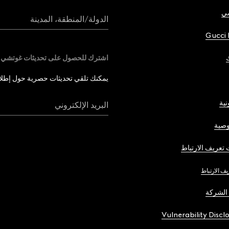
شي
الدولة/المنطقة، المدينة
Gucci 
اشترك للحصول على تحديثات غوتشي
يمكنك تلقي تحديثات حصرية حول إطلاق 
نية
البريد الإلكتروني
صية
تعريف الارتباط
يف الارتباط
الشركة
Vulnerability Discl