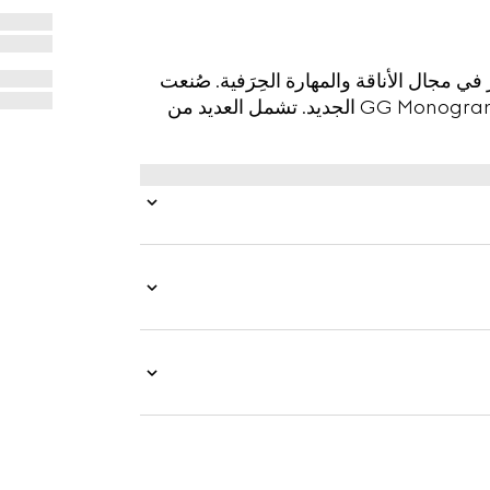
ر تاريخ الدار في مجال الأناقة والمهارة الحِرَفية. صُنعت
هذه المحفظة باللونين البيج والبني الداكن من قماش GG Monogram الجديد. تشمل العديد من