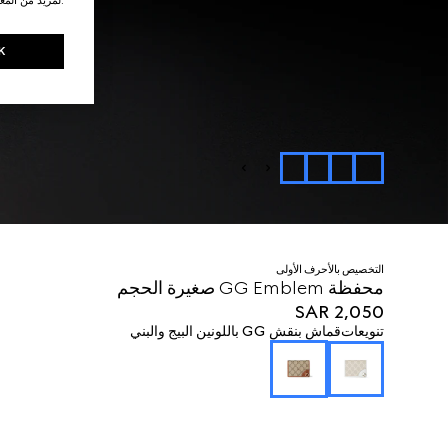
K
التخصيص بالأحرف الأولى
محفظة GG Emblem صغيرة الحجم
SAR 2,050
تنويعات
قماش بنقش GG باللونين البيج والبني