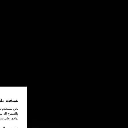
اتصل بنا
نستخدم ملف
نحن نستخدم ملف
والسماح لك بمش
توافق على شرو
.لمزيد من المع