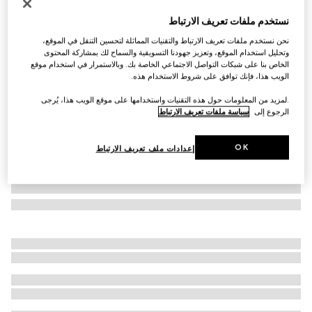
التخصيص بالأحرف الأولى
نستخدم ملفات تعريف الارتباط
محفظة GG Marmont معلقة بسلسلة
نحن نستخدم ملفات تعريف الارتباط والتقنيات المماثلة لتحسين التنقل في الموقع،
SAR 5,250
وتحليل استخدام الموقع، وتعزيز جهودنا التسويقية والسماح لك بمشاركة المحتوى
تنويعات
جلد باللون الأسود
الخاص بنا على شبكات التواصل الاجتماعي الخاصة بك. وبالاستمرار في استخدام موقع
الويب هذا، فإنك توافق على شروط الاستخدام هذه.
.لمزيد من المعلومات حول هذه التقنيات واستخدامها على موقع الويب هذا، يُرجى
الرجوع إلى
سياسة ملفات تعريف الارتباط
OK
إعدادات ملف تعريف الارتباط