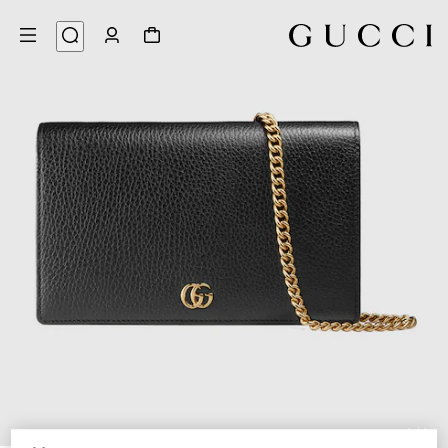
4
/
1