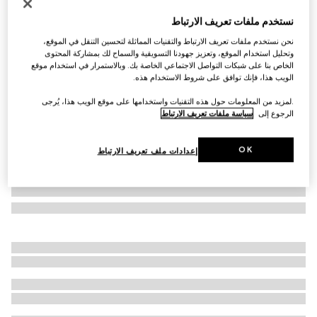
التخصيص بالأحرف الأولى
نستخدم ملفات تعريف الارتباط
محفظة Dionysus معلقة بسلسلة
نحن نستخدم ملفات تعريف الارتباط والتقنيات المماثلة لتحسين التنقل في الموقع،
SAR 6,000
وتحليل استخدام الموقع، وتعزيز جهودنا التسويقية والسماح لك بمشاركة المحتوى
تنويعات
جلد باللون الأبيض
الخاص بنا على شبكات التواصل الاجتماعي الخاصة بك. وبالاستمرار في استخدام موقع
الويب هذا، فإنك توافق على شروط الاستخدام هذه.
.لمزيد من المعلومات حول هذه التقنيات واستخدامها على موقع الويب هذا، يُرجى
الرجوع إلى
سياسة ملفات تعريف الارتباط
OK
إعدادات ملف تعريف الارتباط