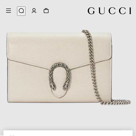
7
/
1