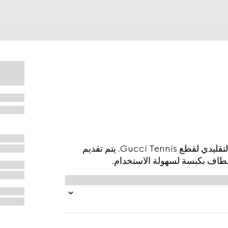
يحتفظ قماش GG Supreme Tender باللون الأبيض التقليدي لقطع Gucci Tennis. يتم تقديم
بخطاف بكبسة لسهولة الاستخدام.