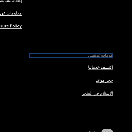
إعدادات ملف تعر
معلومات عن 
osure Policy
خدمات غوتشي
اكتشف خدماتنا
حجز موعد
الاستلام في المتجر