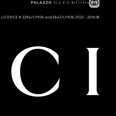
© 2016 - 2025 Guccio Gucci S.p.A. - All rights reserved. SIAE LICENCE # 2294/I/1936 and 5647/I/1936