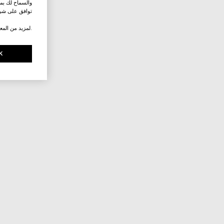
والسماح لك بمش
توافق على شرو
.لمزيد من المع
K