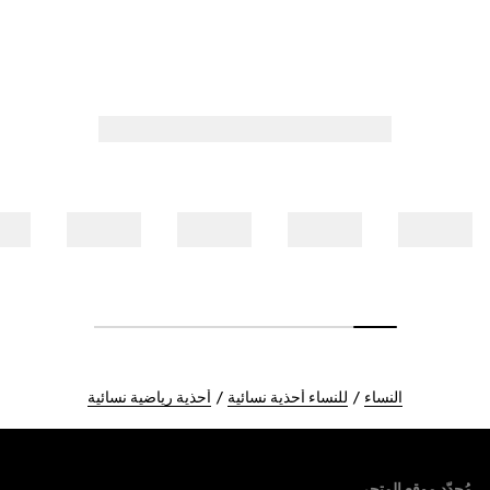
النساء
للنساء أحذية نسائية
أحذية رياضية نسائية
Foote
مُحدّد موقع المتجر