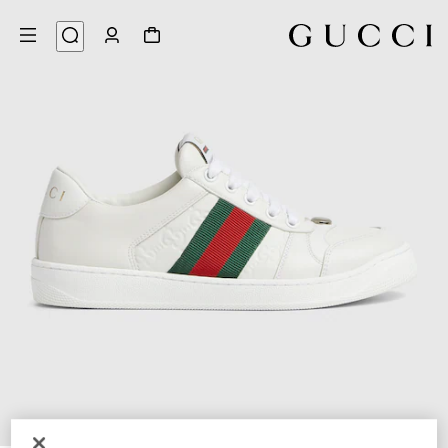
6
/
1