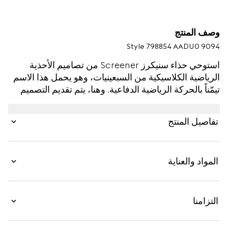
وصف المنتج
Style ‎798854 AADU0 9094
استوحي حذاء سنيكرز Screener من تصاميم الأحذية
الرياضية الكلاسيكية من السبعينيات، وهو يحمل هذا الاسم
تيمّناً بالحركة الرياضية الدفاعية. وهنا، يتم تقديم التصميم
الرمزي بالجلد باللون الأبيض مع إدخال من الجلد بنقش
شعار GG نافر
تفاصيل المنتج
المواد والعناية
التزامنا