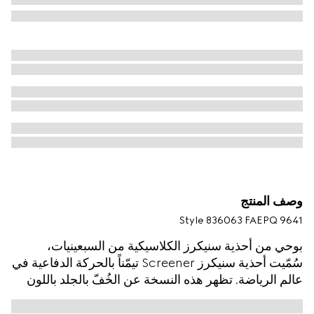
وصف المنتج
Style ‎836063 FAEPQ 9641
بوحي من أحذية سنيكرز الكلاسيكية من السبعينيات،
سُمّيت أحذية سنيكرز Screener تيمّناً بالحركة الدفاعية في
عالم الرياضة. تظهر هذه النسخة عن الخُفّ بالجلد باللون
البيج. يكتمل التصميم بتقليم شريط ويب باللونين الأخضر
والأحمر على الجانب وشعار Gucci فينتاج.