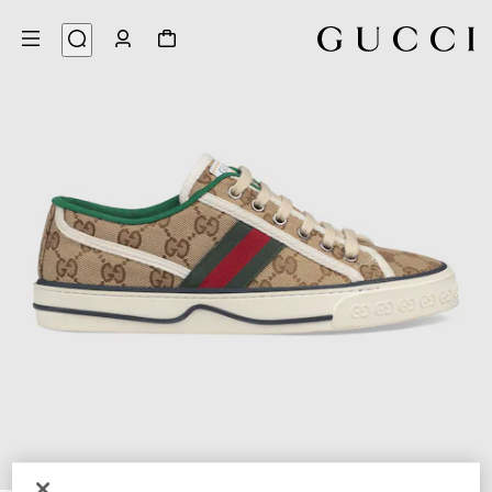
7
/
1