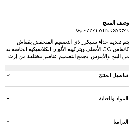
وصف المنتج
Style ‎606110 HVK20 9766
يتم تقديم حذاء سنيكرز ذي التصميم المنخفض بقماش
كانفاس GG الأصلي وبتركيبة الألوان الكلاسيكية الخاصة به
من البيج والأبنوس. يجمع التصميم عناصر مختلفة من إرث
الدار، مثل ملصق Gucci Tennis 1977 ورسم GG مُبرغَل
على النعل وشريط ويب—وهي تفاصيل تذكّر باتصال الدار
تفاصيل المنتج
الوثيق بعالم الرياضات والترفيه.
المواد والعناية
التزامنا