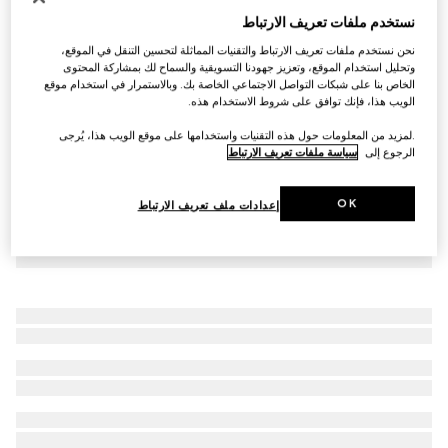
نستخدم ملفات تعريف الارتباط
Virtual Try-On
سنيكرز Gucci Tennis 1977 بنقش GG للنساء
نحن نستخدم ملفات تعريف الارتباط والتقنيات المماثلة لتحسين التنقل في الموقع،
SAR 2,300
وتحليل استخدام الموقع، وتعزيز جهودنا التسويقية والسماح لك بمشاركة المحتوى
الخاص بنا على شبكات التواصل الاجتماعي الخاصة بك. وبالاستمرار في استخدام موقع
الويب هذا، فإنك توافق على شروط الاستخدام هذه.
.لمزيد من المعلومات حول هذه التقنيات واستخدامها على موقع الويب هذا، يُرجى
الرجوع إلى
سياسة ملفات تعريف الارتباط
OK
إعدادات ملف تعريف الارتباط