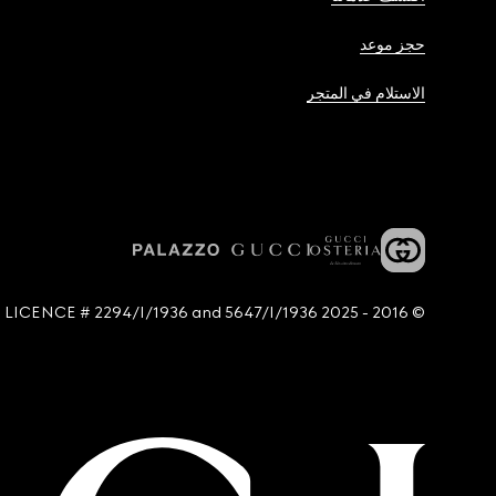
حجز موعد
الاستلام في المتجر
© 2016 - 2025 Guccio Gucci S.p.A. - All rights reserved. SIAE LICENCE # 2294/I/1936 and 5647/I/1936