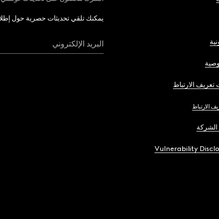
يمكنك تلقي تحديثات حصرية حول إطلاق 
نية
البريد الإلكتروني
صية
تعريف الارتباط
يف الارتباط
الشركة
Vulnerability Discl