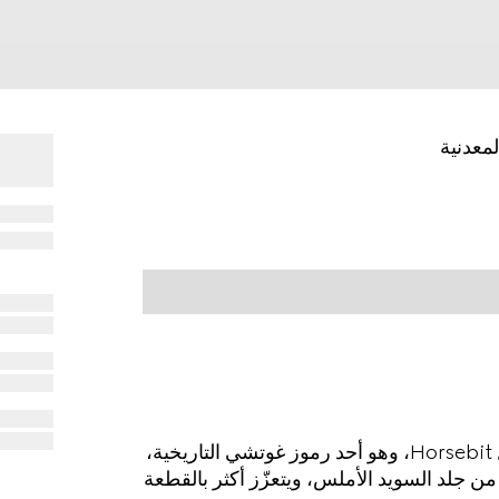
يتميّز تصميم حذاء البوت الذي يصل إلى الكاحل بتفصيل Horsebit، وهو أحد رموز غوتشي التاريخية،
م من جلد السويد الأملس، ويتعزّز أكثر بالقطعة