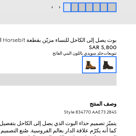
+
1
بوت يصل إلى الكاحل للنساء مزيّن بقطعة Horsebit المعدنية
SAR 5,800
تنويعات
جلد سويدي باللون البني الفاتح
وصف المنتج
Style ‎834770 AAE73 2845
كما أنه يكرّم علاقة الدار بعالم الفروسية. صُنع التصمي