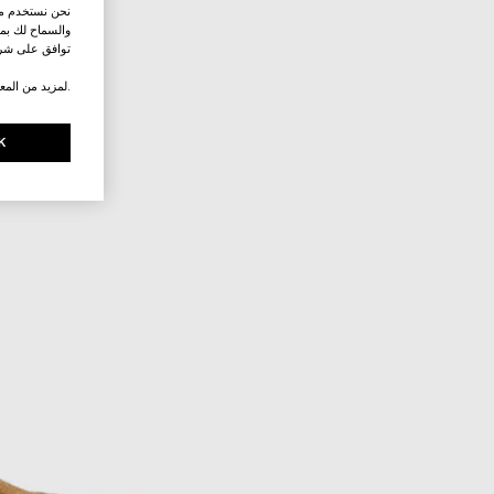
نحن نستخدم ملف
والسماح لك بمش
توافق على شرو
.لمزيد من المع
K