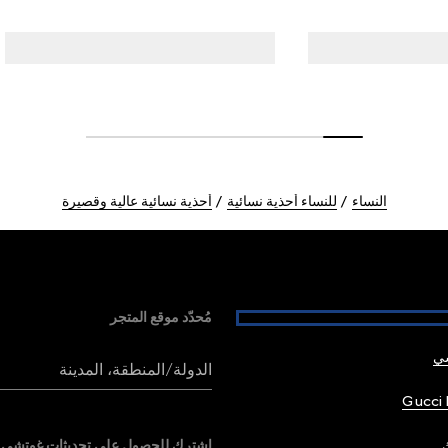
النساء
للنساء أحذية نسائية
أحذية نسائية عالية وقصيرة
مُحدّد موقع المتجر
شي
الدولة/المنطقة، المدينة
Gucci 
اشترك للحصول على تحديثات غوتشي