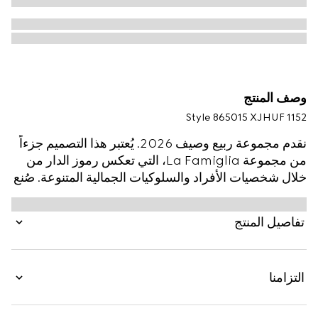
وصف المنتج
Style ‎865015 XJHUF 1152
نقدم مجموعة ربيع وصيف 2026. يُعتبر هذا التصميم جزءاً
من مجموعة La Famiglia، التي تعكس رموز الدار من
خلال شخصيات الأفراد والسلوكيات الجمالية المتنوعة. صُنع
هذا التي شيرت من قطن الجيرسي والحرير، ويزدان
بطبعة شعار Gucci وشريط ويب مع شعار G المتشابك.
تفاصيل المنتج
التزامنا