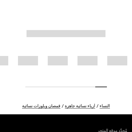
النساء
أزياء نسائية جاهزة
قمصان وبلوزات نسائية
Foote
مُحدّد موقع المتجر