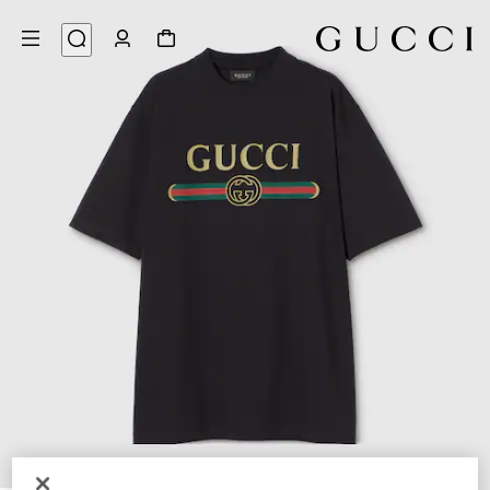
5
/
1