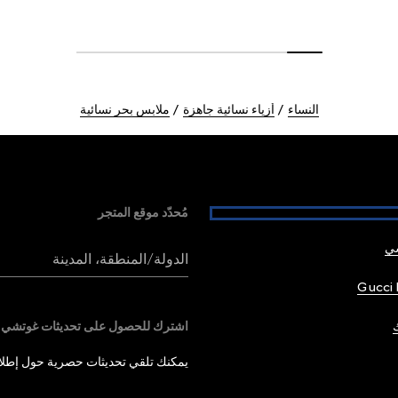
النساء
أزياء نسائية جاهزة
ملابس بحر نسائية
مُحدّد موقع المتجر
شي
الدولة/المنطقة، المدينة
Gucci 
اشترك للحصول على تحديثات غوتشي
يمكنك تلقي تحديثات حصرية حول إطلاق 