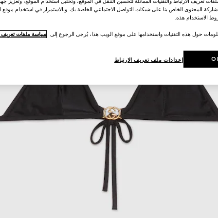
ات تعريف الارتباط والتقنيات المماثلة لتحسين التنقل في الموقع، وتحليل استخدام الموقع، وتعزيز جهود
اركة المحتوى الخاص بنا على شبكات التواصل الاجتماعي الخاصة بك. وبالاستمرار في استخدام موقع ا
ط الاستخدام هذه.
لومات حول هذه التقنيات واستخدامها على موقع الويب هذا، يُرجى الرجوع إلى
سياسة ملفات تعريف ال
O
إعدادات ملف تعريف الارتباط