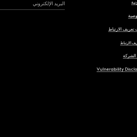
نية
البريد الإلكتروني
صية
تعريف الارتباط
يف الارتباط
الشركة
Vulnerability Discl