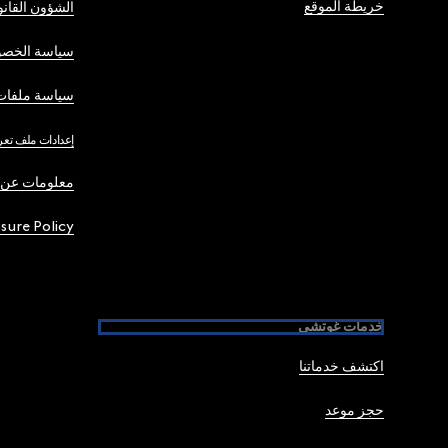
خريطة الموقع
الشؤون القانو
سياسة الخصو
سياسة ملفات 
إعدادات ملف تعر
معلومات عن 
osure Policy
خدمات غوتشي
اكتشف خدماتنا
حجز موعد