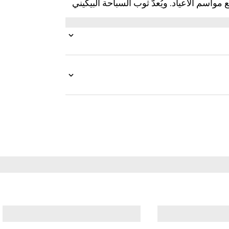
سم الأعياد. ويُعدّ ثوب السباحة البيكيني
قابل للتمدد باللون الأسود.