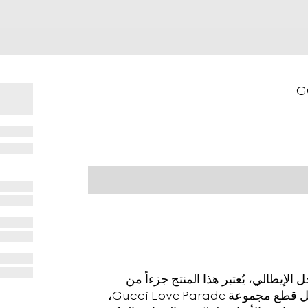
لإيطالي، يُعتبر هذا المنتج جزءاً من
مجموعة Gucci Lido.تبرز روح الطقس الدافئ في كل قطع مجموعة Gucci Love Parade،