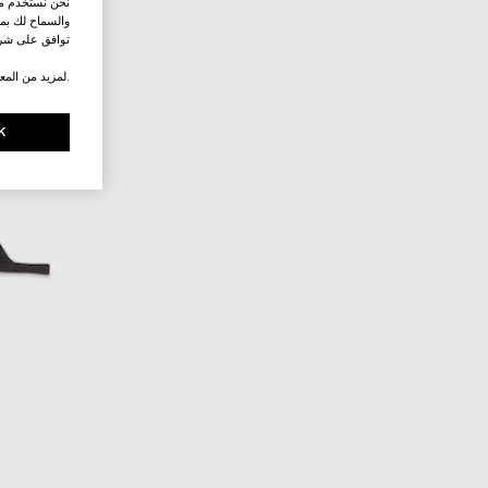
نحن نستخدم ملف
والسماح لك بمش
توافق على شرو
.لمزيد من المع
K