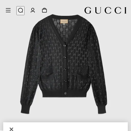
9
/
1