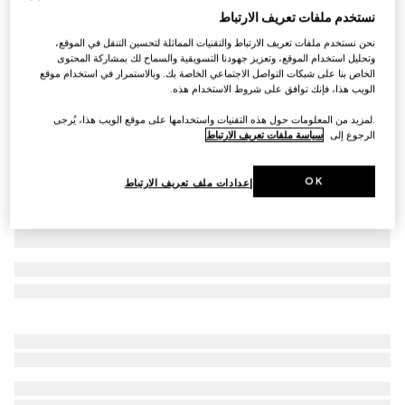
نستخدم ملفات تعريف الارتباط
كارديغان من الصوف الفاخر بنقش GG من الكريستال
نحن نستخدم ملفات تعريف الارتباط والتقنيات المماثلة لتحسين التنقل في الموقع،
SAR 10,150
وتحليل استخدام الموقع، وتعزيز جهودنا التسويقية والسماح لك بمشاركة المحتوى
تنويعات
أسود
الخاص بنا على شبكات التواصل الاجتماعي الخاصة بك. وبالاستمرار في استخدام موقع
الويب هذا، فإنك توافق على شروط الاستخدام هذه.
.لمزيد من المعلومات حول هذه التقنيات واستخدامها على موقع الويب هذا، يُرجى
الرجوع إلى
سياسة ملفات تعريف الارتباط
OK
إعدادات ملف تعريف الارتباط