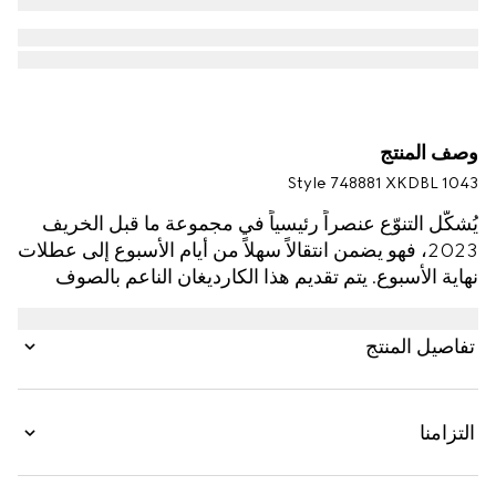
وصف المنتج
Style ‎748881 XKDBL 1043
يُشكّل التنوّع عنصراً رئيسياً في مجموعة ما قبل الخريف
2023، فهو يضمن انتقالاً سهلاً من أيام الأسبوع إلى عطلات
نهاية الأسبوع. يتم تقديم هذا الكارديغان الناعم بالصوف
الفاخر باللون الأسود الصارخ ويتعزّز بتطريز شعار GG من
الكريستال. يُضفي الكتف المنخفض عنصر الراحة إلى
تفاصيل المنتج
التصميم، مما يجعله قطعةً مفعمة بالمرح يمكن تنسيقها
بطرق لا متناهية.
التزامنا