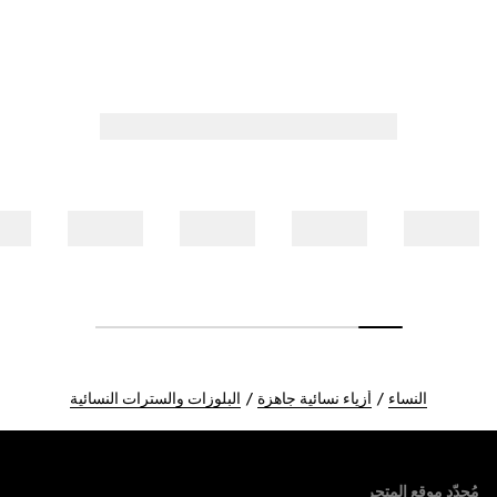
النساء
أزياء نسائية جاهزة
البلوزات والسترات النسائية
Foote
مُحدّد موقع المتجر