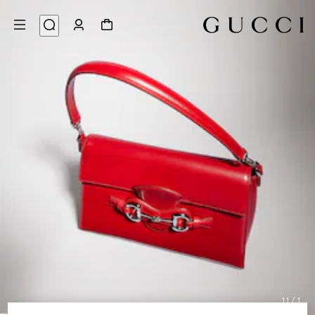
11
/
1