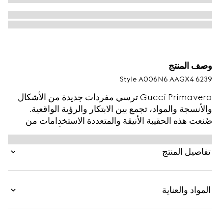
وصف المنتج
Style ‎A006N6 AAGX4 6239
Gucci Primavera ترسي مفردات جديدة من الأشكال
والأنسجة والمواد، تجمع بين الابتكار والرؤية الواقعية.
صُنعت هذه الحقيبة الأنيقة والمتعددة الاستخدامات من
الجلد اللامع بنمط ناعم، ويمكن ارتداؤها أيضاً على الكتف أو
بشكل متقاطع. يكتمل التصميم مع قطعة Horsebit
تفاصيل المنتج
المعدنية الرمزية الخاصة بالدار.
المواد والعناية