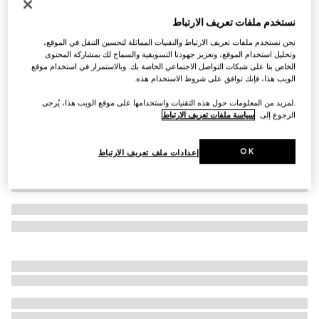
التخصيص بالأحرف الأولى
نستخدم ملفات تعريف الارتباط
حقيبة Horsebit Duomo متوسطة الحجم ذات مقبض
نحن نستخدم ملفات تعريف الارتباط والتقنيات المماثلة لتحسين التنقل في الموقع،
علوي
وتحليل استخدام الموقع، وتعزيز جهودنا التسويقية والسماح لك بمشاركة المحتوى
SAR 15,900
الخاص بنا على شبكات التواصل الاجتماعي الخاصة بك. وبالاستمرار في استخدام موقع
تنويعات
جلد باللون الأحمر
الويب هذا، فإنك توافق على شروط الاستخدام هذه.
.لمزيد من المعلومات حول هذه التقنيات واستخدامها على موقع الويب هذا، يُرجى
الرجوع إلى
سياسة ملفات تعريف الارتباط
OK
إعدادات ملف تعريف الارتباط