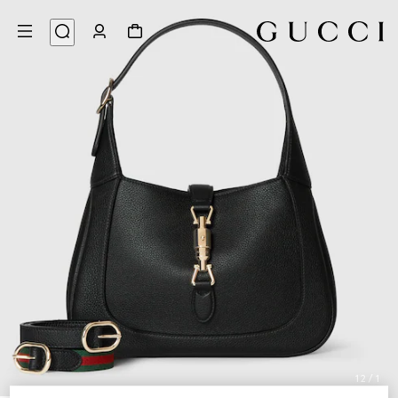
12
/
1