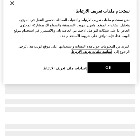
التخصيص بالأحرف الأولى
نستخدم ملفات تعريف الارتباط
حقيبة Gucci Jackie 1961 متوسطة الحجم
SAR 15,400
نحن نستخدم ملفات تعريف الارتباط والتقنيات المماثلة لتحسين التنقل في الموقع،
وتحليل استخدام الموقع، وتعزيز جهودنا التسويقية والسماح لك بمشاركة المحتوى
تنويعات
جلد باللون الأسود
الخاص بنا على شبكات التواصل الاجتماعي الخاصة بك. وبالاستمرار في استخدام موقع
الويب هذا، فإنك توافق على شروط الاستخدام هذه.
.لمزيد من المعلومات حول هذه التقنيات واستخدامها على موقع الويب هذا، يُرجى
الرجوع إلى
سياسة ملفات تعريف الارتباط
OK
إعدادات ملف تعريف الارتباط