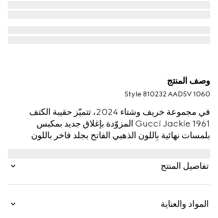
وصف المنتج
Style ‎810232 AAD5V 1060
في مجموعة خريف وشتاء 2024، تتميّز حقيبة الكتف
Gucci Jackie 1961 المزوّدة بإغلاق جديد بمكبس
بلمسات نهائية باللون الذهبي الفاتح بجلد فاخر باللون
الأسود، مما يسلّط الضوء على المهارة الحِرَفية والشكل
الهلالي والتصميم الأنيق خلف تصنيعها. تأتي هذه الحقيبة
تفاصيل المنتج
متوسطة الحجم مع حزام من الجلد وحزام إضافي بنقش
شريط ويب باللونين الأخضر والأحمر لتوفير خيارات تنسيق
مختلفة.
المواد والعناية