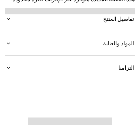
صُمم هذا الإصدار ليلائم الاستخدامات المتعددة، ويتميز ببنية
مُعززة بأزرار ضغط تكشف عن جيبين جانبيين في الداخل.
تفاصيل المنتج
المواد والعناية
التزامنا