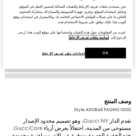
نحن نستخدم ملفات تعريف الارتباط والتقنيات المماثلة لتحسين التنقل في الموقع،
وتحليل استخدام الموقع، وتعزيز جهودنا التسويقية والسماح لك بمشاركة المحتوى
الخاص بنا على شبكات التواصل الاجتماعي الخاصة بك. وبالاستمرار في استخدام موقع
الويب هذا، فإنك توافق على شروط الاستخدام هذه.
.لمزيد من المعلومات حول هذه التقنيات واستخدامها على موقع الويب هذا، يُرجى
الرجوع إلى
سياسة ملفات تعريف الارتباط
OK
إعدادات ملف تعريف الارتباط
وصف المنتج
Style ‎A00B4R FAGNG 1000
تقدم الدار Gucci NY، وهو تصميم محدود الإصدار
مستوحى من المدينة، احتفالاً بعرض أزياء GucciCore.
هذه الحقيبة الجديدة متوفرة عبر الإنترنت لفترة محدودة.