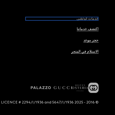
خدمات غوتشي
اكتشف خدماتنا
حجز موعد
الاستلام في المتجر
© 2016 - 2025 Guccio Gucci S.p.A. - All rights reserved. SIAE LICENCE # 2294/I/1936 and 5647/I/1936