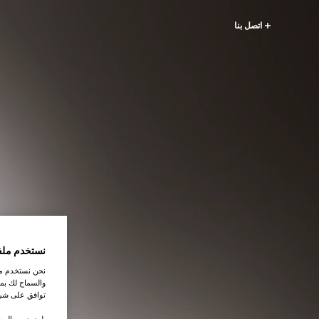
اتصل بنا
نستخدم ملف
نحن نستخدم ملف
والسماح لك بمش
توافق على شرو
.لمزيد من المع