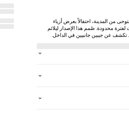
إصدار مستوحى من المدينة، احتفالاً بعرض أزياء
نترنت لفترة محدودة. صُمم هذا الإصدار ليلائم
غط تكشف عن جيبين جانبيين في الداخل.