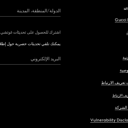
شي
الدولة/المنطقة، المدينة
Gucci 
اشترك للحصول على تحديثات غوتشي
يمكنك تلقي تحديثات حصرية حول إطلاق 
نية
البريد الإلكتروني
صية
تعريف الارتباط
يف الارتباط
الشركة
Vulnerability Discl