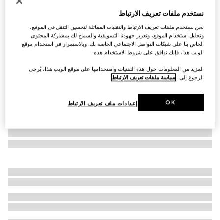
التخصيص بالأحرف الأولى
نستخدم ملفات تعريف الارتباط
حقيبة الكتف الصغيرة Gucci Horsebit 1955
نحن نستخدم ملفات تعريف الارتباط والتقنيات المماثلة لتحسين التنقل في الموقع،
SAR 15,850
وتحليل استخدام الموقع، وتعزيز جهودنا التسويقية والسماح لك بمشاركة المحتوى
تنويعات
جلد باللون الأبيض
الخاص بنا على شبكات التواصل الاجتماعي الخاصة بك. وبالاستمرار في استخدام موقع
الويب هذا، فإنك توافق على شروط الاستخدام هذه.
.لمزيد من المعلومات حول هذه التقنيات واستخدامها على موقع الويب هذا، يُرجى
الرجوع إلى
سياسة ملفات تعريف الارتباط
OK
إعدادات ملف تعريف الارتباط