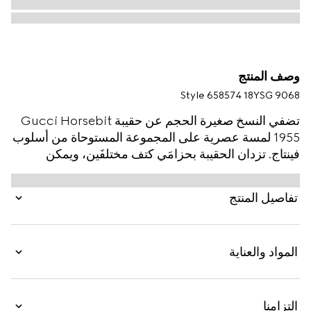
وصف المنتج
Style ‎658574 18YSG 9068
تضفي النسخ صغيرة الحجم عن حقيبة Gucci Horsebit
1955 لمسة عصرية على المجموعة المستوحاة من أسلوب
فينتاج. تزدان الحقيبة بحزامَي كتف مختلفَين، ويمكن
تحويلها من طابع الأناقة البسيطة بفضل الحزام المصنوع
من الجلد بلون موحّد إلى طابع الشعار القوي بفضل خيار
تفاصيل المنتج
شريط ويب باللونين الأحمر والأخضر.
المواد والعناية
التزامنا