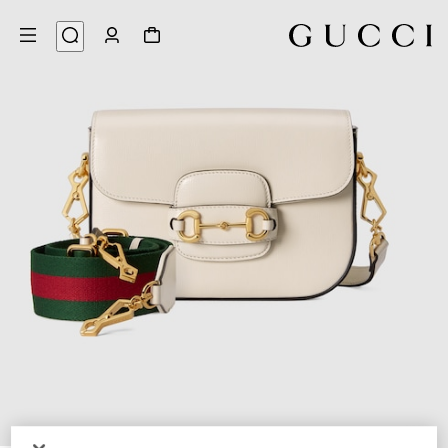
8
/
1