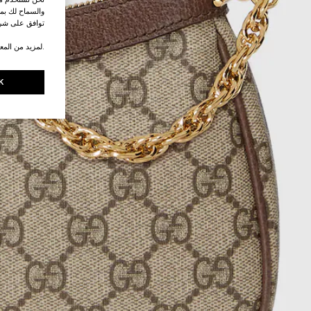
والسماح لك بمش
توافق على شرو
.لمزيد من المع
K