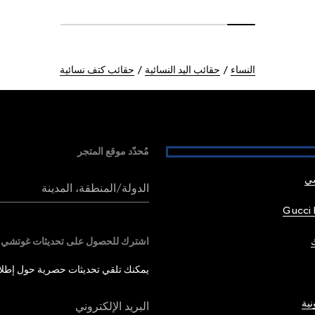
النساء
حقائب اليد النسائية
حقائب كتف نسائية
مُحدّد موقع المتجر
شي
الدولة/المنطقة، المدينة
Gucci 
اشترك للحصول على تحديثات غوتشي
يمكنك تلقي تحديثات حصرية حول إطلاق 
نية
البريد الإلكتروني