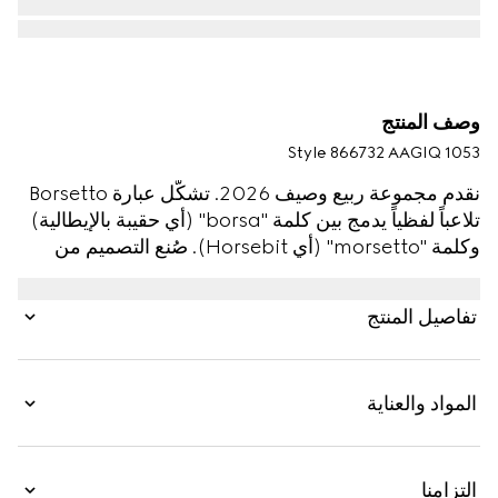
وصف المنتج
Style ‎866732 AAGIQ 1053
نقدم مجموعة ربيع وصيف 2026. تشكّل عبارة Borsetto
تلاعباً لفظياً يدمج بين كلمة "borsa" (أي حقيبة بالإيطالية)
وكلمة "morsetto" (أي Horsebit). صُنع التصميم من
الجلد الناعم، ويكشف عن بطانة داخلية جديدة مزيّنة بشعار
Diamante المستوحى من الأرشيف.
تفاصيل المنتج
المواد والعناية
التزامنا