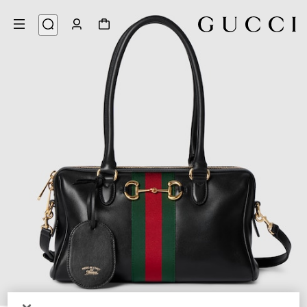
9
/
1