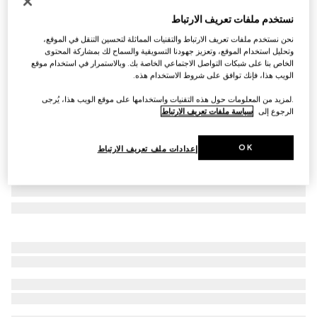
التخصيص بالأحرف الأولى
نستخدم ملفات تعريف الارتباط
حقيبة بوسطن Borsetto متوسطة الحجم
نحن نستخدم ملفات تعريف الارتباط والتقنيات المماثلة لتحسين التنقل في الموقع،
SAR 12,950
وتحليل استخدام الموقع، وتعزيز جهودنا التسويقية والسماح لك بمشاركة المحتوى
تنويعات
جلد باللون الأسود
الخاص بنا على شبكات التواصل الاجتماعي الخاصة بك. وبالاستمرار في استخدام موقع
الويب هذا، فإنك توافق على شروط الاستخدام هذه.
.لمزيد من المعلومات حول هذه التقنيات واستخدامها على موقع الويب هذا، يُرجى
الرجوع إلى
سياسة ملفات تعريف الارتباط
OK
إعدادات ملف تعريف الارتباط