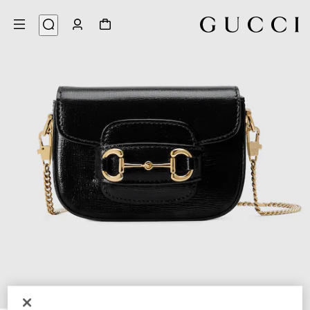
8
/
1