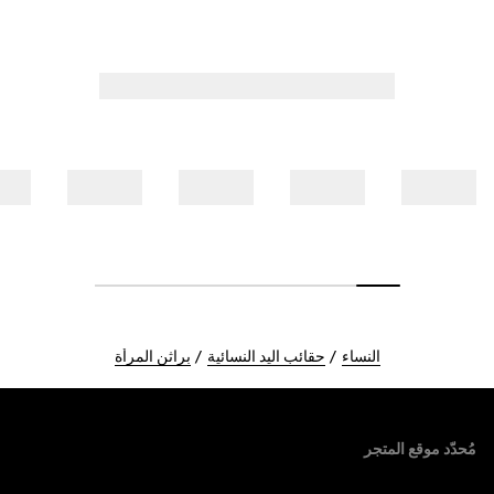
النساء
حقائب اليد النسائية
براثن المرأة
Foote
مُحدّد موقع المتجر