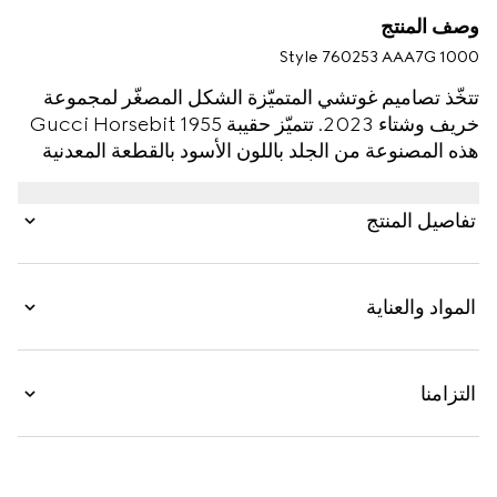
وصف المنتج
Style ‎760253 AAA7G 1000
تتخّذ تصاميم غوتشي المتميّزة الشكل المصغّر لمجموعة
خريف وشتاء 2023. تتميّز حقيبة Gucci Horsebit 1955
هذه المصنوعة من الجلد باللون الأسود بالقطعة المعدنية
واللمسات النهائية الغنية عن التعريف ذاتها، وهي نسخة
معدّلة مفعمة بالمرح عن الأحجام الأصلية. يمكن تنسيق
تفاصيل المنتج
التصميم بعدّة طرق، ويندمج بانسيابية في الأزياء المناسبة
لأي يوم ولكل يوم.
المواد والعناية
التزامنا