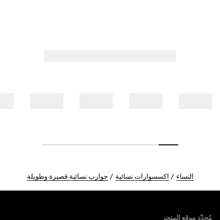
النساء
اكسسوارات نسائية
جوارب نسائية قصيرة وطويلة
Foote
مُحدّد موقع المتجر