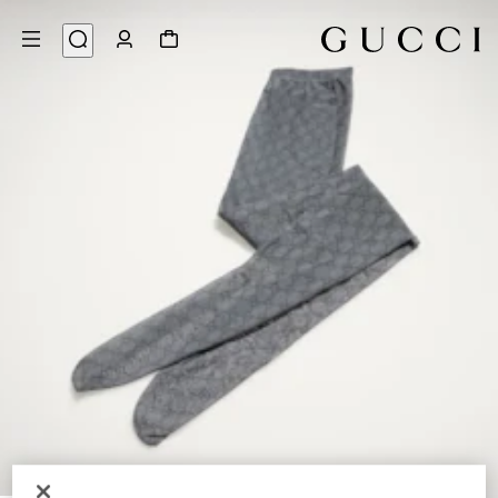
3
/
1