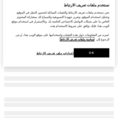
نستخدم ملفات تعريف الارتباط
جوارب طويلة من النايلون القابل للتمدد مزيّنة بطبعات
نحن نستخدم ملفات تعريف الارتباط والتقنيات المماثلة لتحسين التنقل في الموقع،
SAR 950
وتحليل استخدام الموقع، وتعزيز جهودنا التسويقية والسماح لك بمشاركة المحتوى
تنويعات
أسود
الخاص بنا على شبكات التواصل الاجتماعي الخاصة بك. وبالاستمرار في استخدام موقع
الويب هذا، فإنك توافق على شروط الاستخدام هذه.
.لمزيد من المعلومات حول هذه التقنيات واستخدامها على موقع الويب هذا، يُرجى
الرجوع إلى
سياسة ملفات تعريف الارتباط
OK
إعدادات ملف تعريف الارتباط