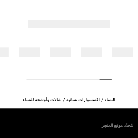
النساء
اكسسوارات نسائية
شالات وأوشحة للنساء
Foote
مُحدّد موقع المتجر