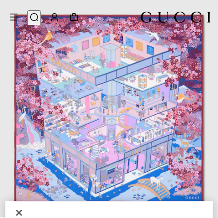
4
/
1