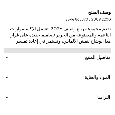
وصف المنتج
Style ‎865373 3G009 2200
نقدم مجموعة ربيع وصيف 2026. تشمل الإكسسوارات
الناعمة والمصنوعة من الحرير تصاميم جديدة على غرار
هذا الوشاح بنقش الألماس، وتستمر في إعادة تفسير
الشعارات الغنية بالرموز من خلال عدسة مبتكرة ضمن
مجموعة La Famiglia. يتم تقديمه بجاكارد تويل حرير مع
تفاصيل المنتج
سلسلة شعارات G المتشابكة.
المواد والعناية
التزامنا