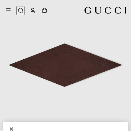
4
/
1