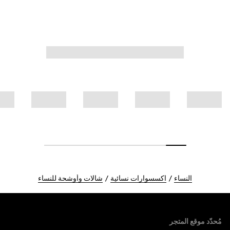
النساء
اكسسوارات نسائية
شالات وأوشحة للنساء
Foote
مُحدّد موقع المتجر