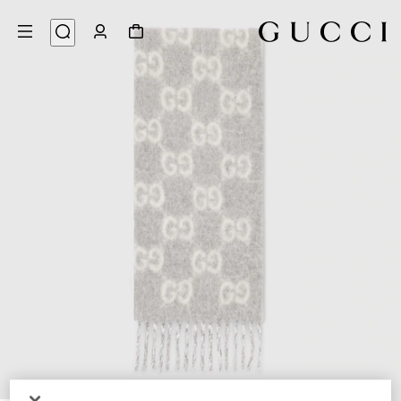
5
/
1