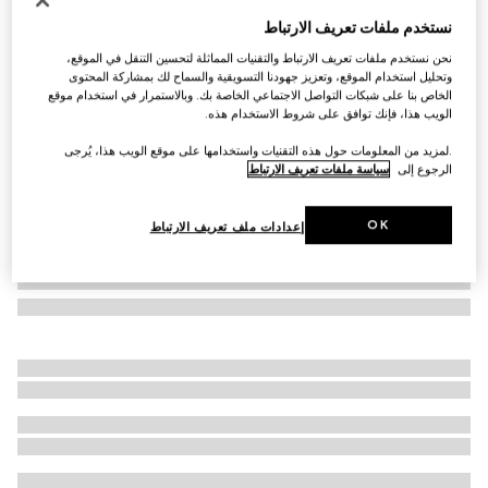
وشاح من مزيج صوف الألباكا بنقش GG
نستخدم ملفات تعريف الارتباط
SAR 2,800
نحن نستخدم ملفات تعريف الارتباط والتقنيات المماثلة لتحسين التنقل في الموقع،
تنويعات
رمادي فاتح وأبيض
وتحليل استخدام الموقع، وتعزيز جهودنا التسويقية والسماح لك بمشاركة المحتوى
الخاص بنا على شبكات التواصل الاجتماعي الخاصة بك. وبالاستمرار في استخدام موقع
الويب هذا، فإنك توافق على شروط الاستخدام هذه.
.لمزيد من المعلومات حول هذه التقنيات واستخدامها على موقع الويب هذا، يُرجى
الرجوع إلى
سياسة ملفات تعريف الارتباط
OK
إعدادات ملف تعريف الارتباط