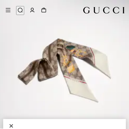
4
/
1