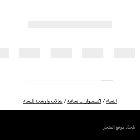
النساء
اكسسوارات نسائية
شالات وأوشحة للنساء
Foote
مُحدّد موقع المتجر