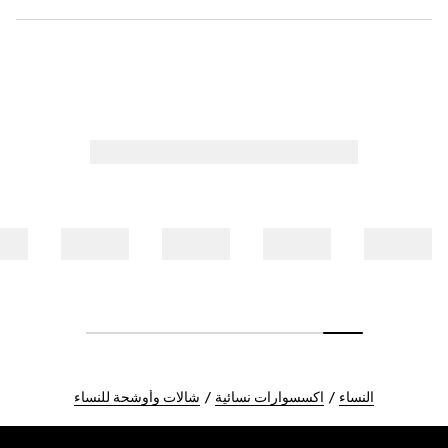
النساء
اكسسوارات نسائية
شالات وأوشحة للنساء
Foote