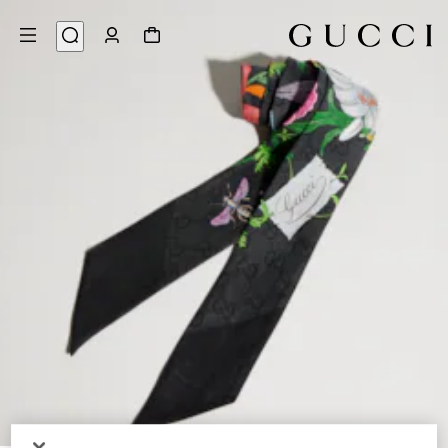
4
/
1