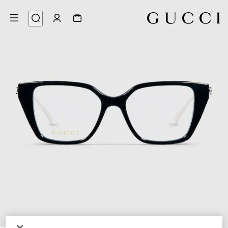
5
/
1