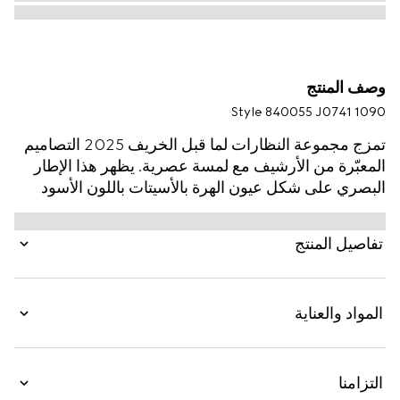
وصف المنتج
Style ‎840055 J0741 1090
تمزج مجموعة النظارات لما قبل الخريف 2025 التصاميم
المعبّرة من الأرشيف مع لمسة عصرية. يظهر هذا الإطار
البصري على شكل عيون الهرة بالأسيتات باللون الأسود
وبالمعدن بلمسات نهائية باللون الفضي مع مسامير من
الكريستال وشعار G متشابك مقصوص.
تفاصيل المنتج
المواد والعناية
التزامنا