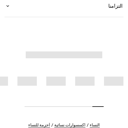
التزامنا
النساء
اكسسوارات نسائية
أحزمة للنساء