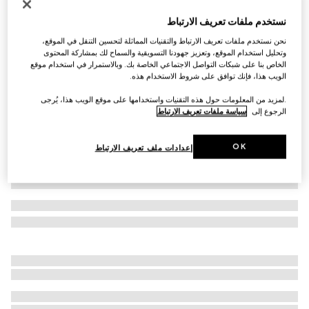
حزام GG Marmont رفيع بوجهَين
نستخدم ملفات تعريف الارتباط
SAR 2,450
نحن نستخدم ملفات تعريف الارتباط والتقنيات المماثلة لتحسين التنقل في الموقع،
تنويعات
جلد باللونين الزهري والأسود
وتحليل استخدام الموقع، وتعزيز جهودنا التسويقية والسماح لك بمشاركة المحتوى
الخاص بنا على شبكات التواصل الاجتماعي الخاصة بك. وبالاستمرار في استخدام موقع
الويب هذا، فإنك توافق على شروط الاستخدام هذه.
.لمزيد من المعلومات حول هذه التقنيات واستخدامها على موقع الويب هذا، يُرجى
الرجوع إلى
سياسة ملفات تعريف الارتباط
OK
إعدادات ملف تعريف الارتباط