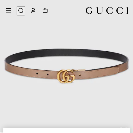
9
/
1