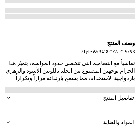
وصف المنتج
Style ‎659418 0YATC 5793
تماشياً مع التصاميم التي تتخطى حدود المواسم، يتميّز هذا
الحزام بوجهَين المصنوع من الجلد باللونين الأسود والزهري
بازدواجية الاستخدام، مما يسمح بارتدائه مراراً وتكراراً.
يكتمل التصميم بالقطعة المعدنية لمونوغرام GG
Marmont الرمزي.
تفاصيل المنتج
المواد والعناية