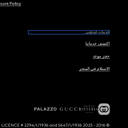
osure Policy
خدمات غوتشي
اكتشف خدماتنا
حجز موعد
الاستلام في المتجر
© 2016 - 2025 Guccio Gucci S.p.A. - All rights reserved. SIAE LICENCE # 2294/I/1936 and 5647/I/1936