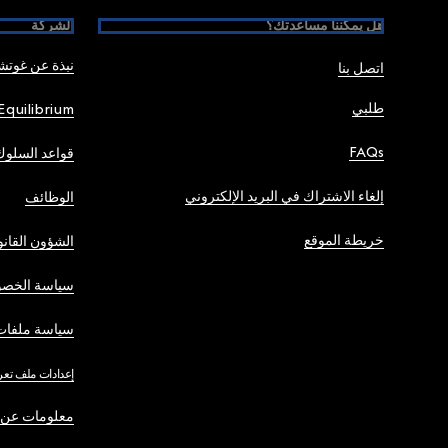
هل يمكننا مساعدتك؟
الشركة
نبذة عن غوت
اتصل بنا
طلبي
Equilibrium
FAQs
قواعد السلوك
إلغاء الاشتراك في البريد الإلكتروني
الوظائف
خريطة الموقع
الشؤون القانو
سياسة الخصو
سياسة ملفات 
إعدادات ملف تعر
معلومات عن 