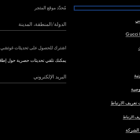
مُحدّد موقع المتجر
شي
الدولة/المنطقة، المدينة
Gucci 
اشترك للحصول على تحديثات غوتشي
يمكنك تلقي تحديثات حصرية حول إطلاق 
نية
البريد الإلكتروني
صية
تعريف الارتباط
يف الارتباط
الشركة