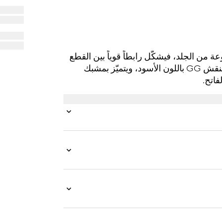
لمصنوعة من الجلد، فيشكّل رابطاً قوياً بين القطع
العصرية وإرث الدار. صُنع هذا الحزام الرفيع من الجلد بنقش GG باللون الأسود، ويتميّز بمشبك