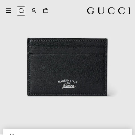
4
/
1