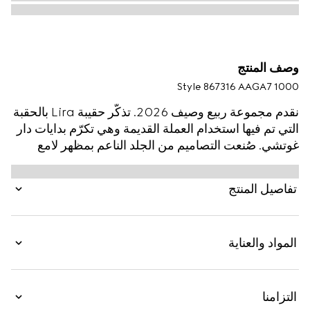
وصف المنتج
Style ‎867316 AAGA7 1000
نقدم مجموعة ربيع وصيف 2026. تذكّر حقيبة Lira بالحقبة
التي تم فيها استخدام العملة القديمة وهي تكرّم بدايات دار
غوتشي. صُنعت التصاميم من الجلد الناعم بمظهر لامع
طبيعي وملمس حُبيبي استثنائي، ويتعزّز شكلها الأنيق أكثر
بتفصيل شعار "Made in Italy by Gucci" المطبوع
تفاصيل المنتج
بالصفائح.
المواد والعناية
التزامنا