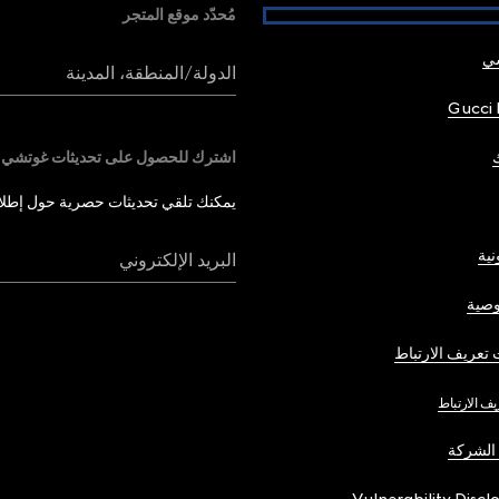
مُحدّد موقع المتجر
شي
الدولة/المنطقة، المدينة
Gucci 
اشترك للحصول على تحديثات غوتشي
يمكنك تلقي تحديثات حصرية حول إطلاق 
نية
البريد الإلكتروني
صية
تعريف الارتباط
يف الارتباط
الشركة