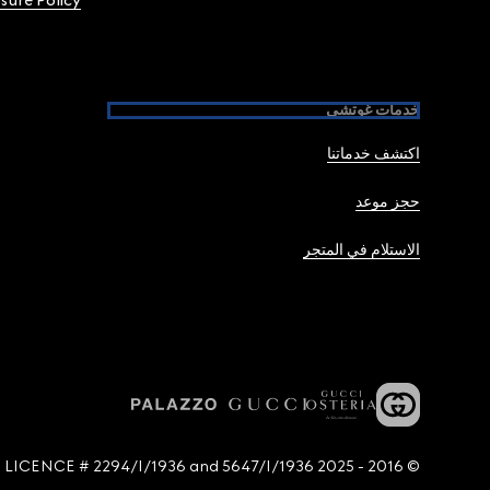
osure Policy
خدمات غوتشي
اكتشف خدماتنا
حجز موعد
الاستلام في المتجر
© 2016 - 2025 Guccio Gucci S.p.A. - All rights reserved. SIAE LICENCE # 2294/I/1936 and 5647/I/1936