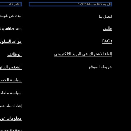
هل يمكننا مساعدتك؟
الشركة
نبذة عن غوت
اتصل بنا
طلبي
Equilibrium
FAQs
قواعد السلوك
إلغاء الاشتراك في البريد الإلكتروني
الوظائف
خريطة الموقع
الشؤون القانو
سياسة الخصو
سياسة ملفات 
إعدادات ملف تعر
معلومات عن 