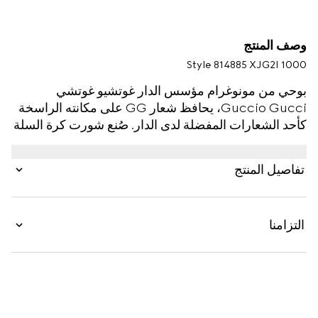
وصف المنتج
Style ‎814885 XJG2I 1000
بوحي من مونوغرام مؤسس الدار غوتشيو غوتشي
Guccio Gucci، يحافظ شعار GG على مكانته الراسخة
كأحد الشعارات المفضلة لدى الدار. صُنع شورت كرة السلة
هذا من جيرسي فيسكوز ويتميّز بطبعة شعارات GG
مجمّعة على كامل القماش. يكتمل التصميم بتفصيل حلقة
تفاصيل المنتج
على شكل شريط ويب باللونين الأخضر والأحمر.
التزامنا