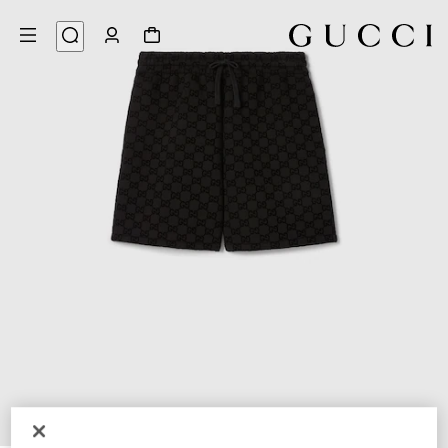
8
/
1