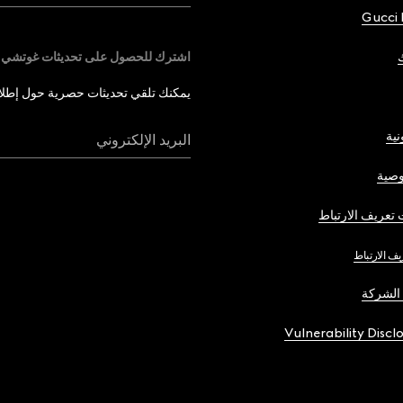
Gucci 
اشترك للحصول على تحديثات غوتشي
يمكنك تلقي تحديثات حصرية حول إطلاق 
نية
البريد الإلكتروني
صية
تعريف الارتباط
يف الارتباط
الشركة
Vulnerability Discl