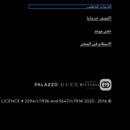
خدمات غوتشي
اكتشف خدماتنا
حجز موعد
الاستلام في المتجر
© 2016 - 2025 Guccio Gucci S.p.A. - All rights reserved. SIAE LICENCE # 2294/I/1936 and 5647/I/1936