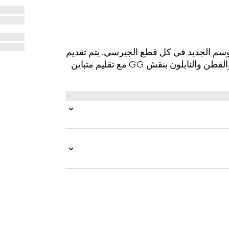
وسم الجديد في كل قطع الجيرسي. يتم تقديم
هذا البنطال بالساق الواسعة بجاكارد الجيرسي التقني والقطن والنايلون بنقش GG مع تقليم متباين