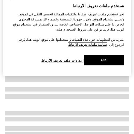
نستخدم ملفات تعريف الارتباط
بنطال من الصوف المقلّم
نحن نستخدم ملفات تعريف الارتباط والتقنيات المماثلة لتحسين التنقل في الموقع،
SAR 5,500
وتحليل استخدام الموقع، وتعزيز جهودنا التسويقية والسماح لك بمشاركة المحتوى
تنويعات
أزرق داكن ورمادي
الخاص بنا على شبكات التواصل الاجتماعي الخاصة بك. وبالاستمرار في استخدام موقع
الويب هذا، فإنك توافق على شروط الاستخدام هذه.
.لمزيد من المعلومات حول هذه التقنيات واستخدامها على موقع الويب هذا، يُرجى
الرجوع إلى
سياسة ملفات تعريف الارتباط
OK
إعدادات ملف تعريف الارتباط