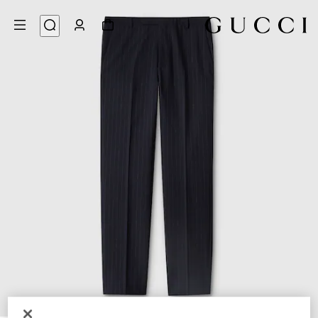
7
/
1