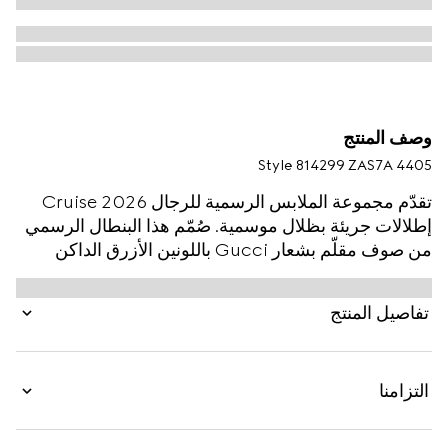
وصف المنتج
Style ‎814299 ZAS7A 4405
تقدّم مجموعة الملابس الرسمية للرجال Cruise 2026
إطلالات جريئة بظلال موسمية. صُمّم هذا البنطال الرسمي
من صوف مقلّم بشعار Gucci باللونين الأزرق الداكن
والرمادي، مما يجعله نسخةً حديثة عن البدلات الكلاسيكية.
تفاصيل المنتج
التزامنا