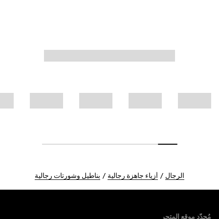
الرجال
أزياء جاهزة رجالية
بناطيل وشورتات رجالية
Foote
مُحدّد موقع المتجر